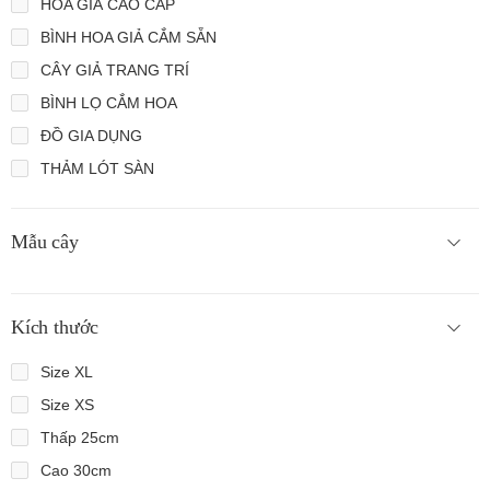
HOA GIẢ CAO CẤP
BÌNH HOA GIẢ CẮM SẴN
CÂY GIẢ TRANG TRÍ
BÌNH LỌ CẮM HOA
ĐỒ GIA DỤNG
THẢM LÓT SÀN
Mẫu cây
Kích thước
Size XL
Size XS
Thấp 25cm
Cao 30cm