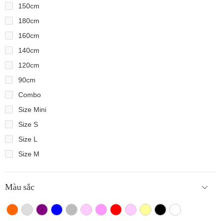
150cm
180cm
160cm
140cm
120cm
90cm
Combo
Size Mini
Size S
Size L
Size M
Màu sắc
Màu cam
Trắng màu
Tím
Xanh
Xám
Hồng nhạt
Hồng đậm
Đỏ
Hồng
Vàng
Màu đen
Trắng