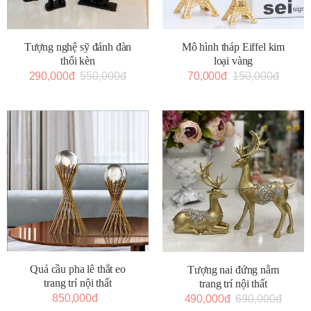
Tượng nghệ sỹ đánh đàn
Mô hình tháp Eiffel kim
thổi kèn
loại vàng
290,000đ
550,000đ
70,000đ
150,000đ
Quả cầu pha lê thắt eo
Tượng nai đứng nằm
trang trí nội thất
trang trí nội thất
850,000đ
490,000đ
690,000đ