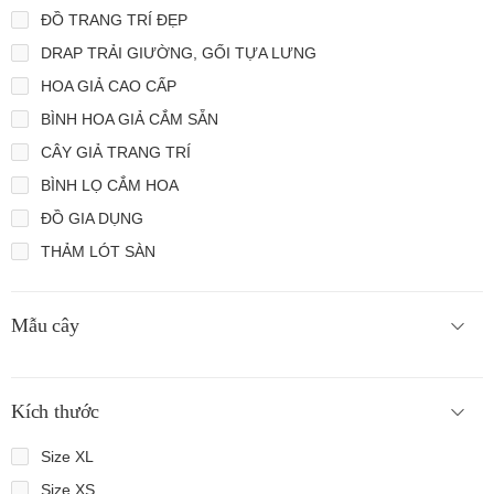
ĐỒ TRANG TRÍ ĐẸP
DRAP TRẢI GIƯỜNG, GỐI TỰA LƯNG
HOA GIẢ CAO CẤP
BÌNH HOA GIẢ CẮM SẴN
CÂY GIẢ TRANG TRÍ
BÌNH LỌ CẮM HOA
ĐỒ GIA DỤNG
THẢM LÓT SÀN
Mẫu cây
Kích thước
Size XL
Size XS