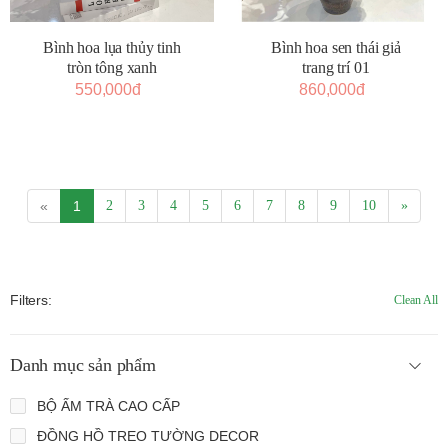
Bình hoa lụa thủy tinh
Bình hoa sen thái giả
tròn tông xanh
trang trí 01
550,000đ
860,000đ
«
1
2
3
4
5
6
7
8
9
10
»
Filters:
Clean All
Danh mục sản phẩm
BỘ ẤM TRÀ CAO CẤP
ĐỒNG HỒ TREO TƯỜNG DECOR