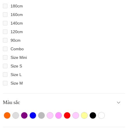
180cm
160cm
140cm
120cm
90cm
Combo
Size Mini
Size S
Size L
Size M
Màu sắc
Màu cam
Trắng màu
Tím
Xanh
Xám
Hồng nhạt
Hồng đậm
Đỏ
Hồng
Vàng
Màu đen
Trắng