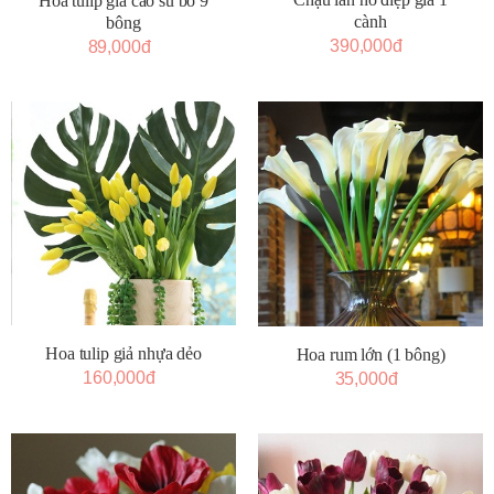
Hoa tulip giả cao su bó 9
cành
bông
390,000đ
89,000đ
Hoa tulip giả nhựa dẻo
Hoa rum lớn (1 bông)
160,000đ
35,000đ