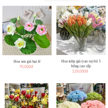
Hoa tulip giả (cao su) bó 5
Hoa sen giả bụi lẻ
bông cao cấp
70,000đ
129,000đ