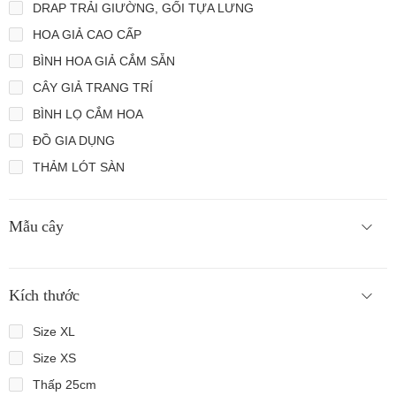
DRAP TRẢI GIƯỜNG, GỐI TỰA LƯNG
HOA GIẢ CAO CẤP
BÌNH HOA GIẢ CẮM SẴN
CÂY GIẢ TRANG TRÍ
BÌNH LỌ CẮM HOA
ĐỒ GIA DỤNG
THẢM LÓT SÀN
Mẫu cây
Kích thước
Size XL
Size XS
Thấp 25cm