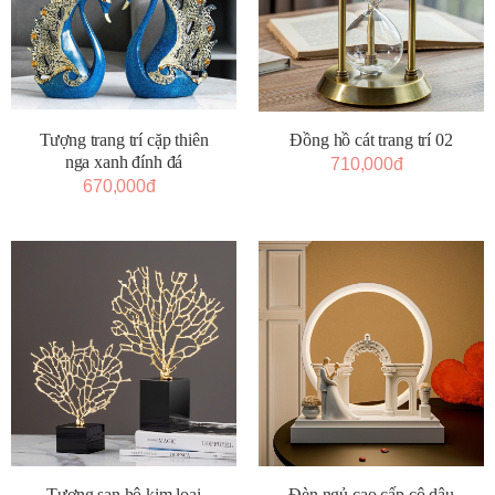
Tượng trang trí cặp thiên
Đồng hồ cát trang trí 02
nga xanh đính đá
710,000đ
670,000đ
Tượng san hô kim loại
Đèn ngủ cao cấp cô dâu