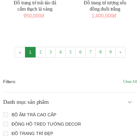
Đồ trang trí trái táo đá
Đồ trang trí tượng sếu
cẩm thạch lá vàng
đồng đuôi trắng
950,000đ
1,400,000đ
«
1
2
3
4
5
6
7
8
9
»
Filters:
Clean All
Danh mục sản phẩm
BỘ ẤM TRÀ CAO CẤP
ĐỒNG HỒ TREO TƯỜNG DECOR
ĐỒ TRANG TRÍ ĐẸP