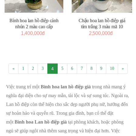
Bình hoa lan hồ điệp cánh
Chậu hoa lan hồ điệp giả
nhún 2 màu cao cấp
tím trắng 3 màu mã 10
1,400,000đ
2,500,000đ
«
1
2
3
4
5
6
7
8
9
10
»
Việc trang trí một
Bình hoa lan hồ điệp giả
trong nhà mang ý
nghĩa đại diện cho sự may mắn, tài lộc và sự sung túc. Ngoài ra,
Lan hồ điệp còn thể hiện cho sắc đẹp người phụ nữ, hướng đến
sự hoàn hảo và quyến rũ. Trong gia đình, bạn có thể đặt
một
Bình hoa Lan hồ điệp giả
tại phòng khách, hoặc phòng
ngủ sẽ giúp ngôi nhà thêm sang trọng và hiện đại hơn. Việc