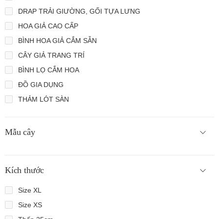
DRAP TRẢI GIƯỜNG, GỐI TỰA LƯNG
HOA GIẢ CAO CẤP
BÌNH HOA GIẢ CẮM SẴN
CÂY GIẢ TRANG TRÍ
BÌNH LỌ CẮM HOA
ĐỒ GIA DỤNG
THẢM LÓT SÀN
Mẫu cây
Kích thước
Size XL
Size XS