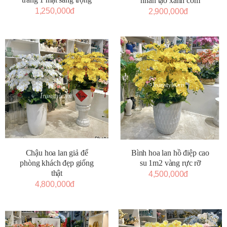
nhân tạo xanh cốm
1,250,000đ
2,900,000đ
Chậu hoa lan giả để
Bình hoa lan hồ điệp cao
phòng khách đẹp giống
su 1m2 vàng rực rỡ
thật
4,500,000đ
4,800,000đ