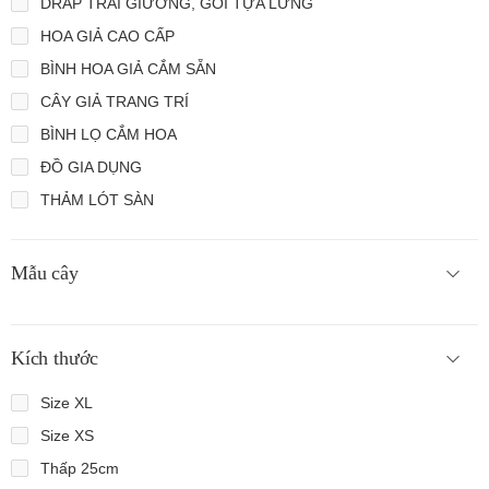
DRAP TRẢI GIƯỜNG, GỐI TỰA LƯNG
HOA GIẢ CAO CẤP
BÌNH HOA GIẢ CẮM SẴN
CÂY GIẢ TRANG TRÍ
BÌNH LỌ CẮM HOA
ĐỒ GIA DỤNG
THẢM LÓT SÀN
Mẫu cây
Kích thước
Size XL
Size XS
Thấp 25cm