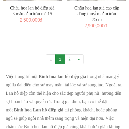
Chậu hoa lan hồ điệp giả
Chậu hoa lan giả cao cấp
3 màu cắm tròn mã 15
dáng thuyền cắm tròn
75cm
2,500,000đ
2,900,000đ
«
1
2
»
Việc trang trí một
Bình hoa lan hồ điệp giả
trong nhà mang ý
nghĩa đại diện cho sự may mắn, tài lộc và sự sung túc. Ngoài ra,
Lan hồ điệp còn thể hiện cho sắc đẹp người phụ nữ, hướng đến
sự hoàn hảo và quyến rũ. Trong gia đình, bạn có thể đặt
một
Bình hoa Lan hồ điệp giả
tại phòng khách, hoặc phòng
ngủ sẽ giúp ngôi nhà thêm sang trọng và hiện đại hơn. Việc
chăm sóc Bình hoa lan hồ điệp giả cũng khá là đơn giản không