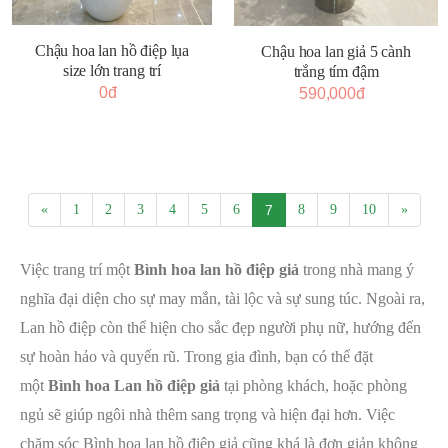
Chậu hoa lan hồ điệp lụa
Chậu hoa lan giả 5 cành
size lớn trang trí
trắng tím đậm
0đ
590,000đ
«
1
2
3
4
5
6
7
8
9
10
»
Việc trang trí một
Bình hoa lan hồ điệp giả
trong nhà mang ý
nghĩa đại diện cho sự may mắn, tài lộc và sự sung túc. Ngoài ra,
Lan hồ điệp còn thể hiện cho sắc đẹp người phụ nữ, hướng đến
sự hoàn hảo và quyến rũ. Trong gia đình, bạn có thể đặt
một
Bình hoa Lan hồ điệp giả
tại phòng khách, hoặc phòng
ngủ sẽ giúp ngôi nhà thêm sang trọng và hiện đại hơn. Việc
chăm sóc Bình hoa lan hồ điệp giả cũng khá là đơn giản không