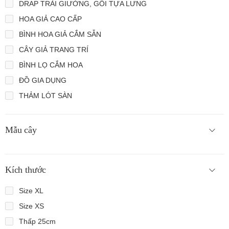
DRAP TRẢI GIƯỜNG, GỐI TỰA LƯNG
HOA GIẢ CAO CẤP
BÌNH HOA GIẢ CẮM SẴN
CÂY GIẢ TRANG TRÍ
BÌNH LỌ CẮM HOA
ĐỒ GIA DỤNG
THẢM LÓT SÀN
Mẫu cây
Kích thước
Size XL
Size XS
Thấp 25cm