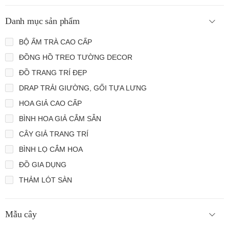
Danh mục sản phẩm
BỘ ẤM TRÀ CAO CẤP
ĐỒNG HỒ TREO TƯỜNG DECOR
ĐỒ TRANG TRÍ ĐẸP
DRAP TRẢI GIƯỜNG, GỐI TỰA LƯNG
HOA GIẢ CAO CẤP
BÌNH HOA GIẢ CẮM SẴN
CÂY GIẢ TRANG TRÍ
BÌNH LỌ CẮM HOA
ĐỒ GIA DỤNG
THẢM LÓT SÀN
Mẫu cây