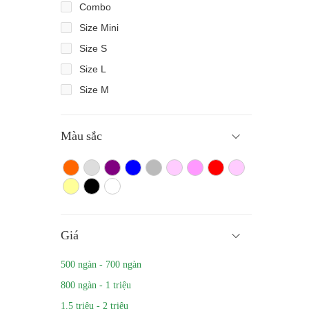
Combo
Size Mini
Size S
Size L
Size M
Màu sắc
Màu cam
Trắng màu
Tím
Xanh
Xám
Hồng nhạt
Hồng đậm
Đỏ
Hồng
Vàng
Màu đen
Trắng
Giá
500 ngàn - 700 ngàn
800 ngàn - 1 triệu
1.5 triệu - 2 triệu