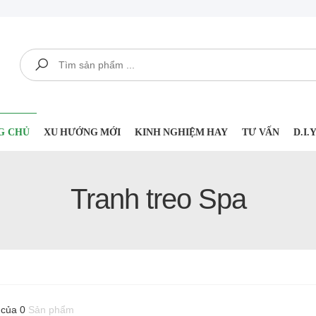
Tìm kiếm
G CHỦ
XU HƯỚNG MỚI
KINH NGHIỆM HAY
TƯ VẤN
D.I
Tranh treo Spa
 của 0
Sản phẩm