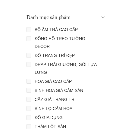
Danh mục sản phẩm
BỘ ẤM TRÀ CAO CẤP
ĐỒNG HỒ TREO TƯỜNG
DECOR
ĐỒ TRANG TRÍ ĐẸP
DRAP TRẢI GIƯỜNG, GỐI TỰA
LƯNG
HOA GIẢ CAO CẤP
BÌNH HOA GIẢ CẮM SẴN
CÂY GIẢ TRANG TRÍ
BÌNH LỌ CẮM HOA
ĐỒ GIA DỤNG
THẢM LÓT SÀN