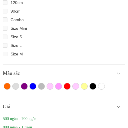
120cm
90cm
Combo
Size Mini
Size S
Size L
Size M
Màu sắc
Màu cam
Trắng màu
Tím
Xanh
Xám
Hồng nhạt
Hồng đậm
Đỏ
Hồng
Vàng
Màu đen
Trắng
Giá
500 ngàn - 700 ngàn
800 ngàn - 1 triệu