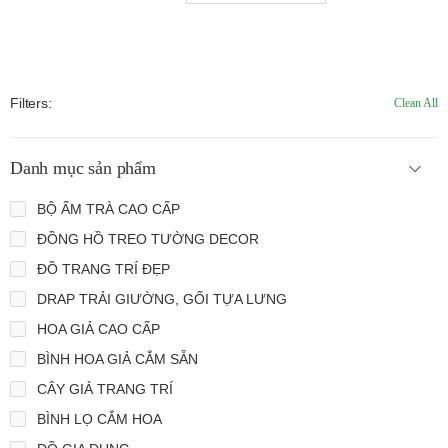
Filters:
Clean All
Danh mục sản phẩm
BỘ ẤM TRÀ CAO CẤP
ĐỒNG HỒ TREO TƯỜNG DECOR
ĐỒ TRANG TRÍ ĐẸP
DRAP TRẢI GIƯỜNG, GỐI TỰA LƯNG
HOA GIẢ CAO CẤP
BÌNH HOA GIẢ CẮM SẴN
CÂY GIẢ TRANG TRÍ
BÌNH LỌ CẮM HOA