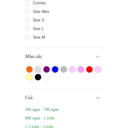
Combo
Size Mini
Size S
Size L
Size M
Màu sắc
Màu cam
Trắng màu
Tím
Xanh
Xám
Hồng nhạt
Hồng đậm
Đỏ
Hồng
Vàng
Màu đen
Trắng
Giá
500 ngàn - 700 ngàn
800 ngàn - 1 triệu
1.5 triệu - 2 triệu