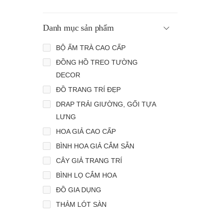
Danh mục sản phẩm
BỘ ẤM TRÀ CAO CẤP
ĐỒNG HỒ TREO TƯỜNG
DECOR
ĐỒ TRANG TRÍ ĐẸP
DRAP TRẢI GIƯỜNG, GỐI TỰA
LƯNG
HOA GIẢ CAO CẤP
BÌNH HOA GIẢ CẮM SẴN
CÂY GIẢ TRANG TRÍ
BÌNH LỌ CẮM HOA
ĐỒ GIA DỤNG
THẢM LÓT SÀN