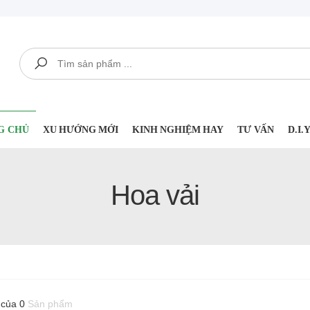
Tìm kiếm
G CHỦ
XU HƯỚNG MỚI
KINH NGHIỆM HAY
TƯ VẤN
D.I
Hoa vải
 của 0
Sản phẩm