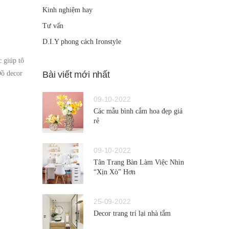
Kinh nghiệm hay
Tư vấn
D.I.Y phong cách Ironstyle
c giúp tô
Đồ decor
Bài viết mới nhất
09-10-2022
Các mẫu bình cắm hoa đẹp giá
rẻ
09-10-2022
Tân Trang Bàn Làm Việc Nhìn
“Xịn Xò” Hơn
25-09-2022
Decor trang trí lại nhà tắm