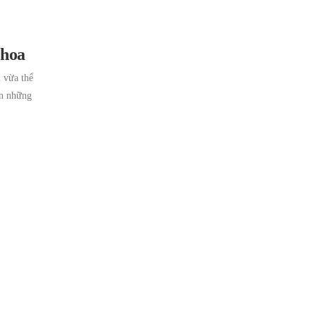
 hoa
 vừa thể
ọn những