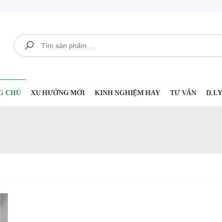
Tìm kiếm
G CHỦ
XU HƯỚNG MỚI
KINH NGHIỆM HAY
TƯ VẤN
D.I