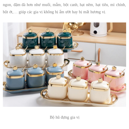
ngon, đậm đà hơn như muối, mắm, bột canh, hạt nêm, hạt tiêu, mì chính,
bột ớt,… giúp các gia vị không bị ẩm ướt hay bị mất hương vị.
Bộ hũ đựng gia vị