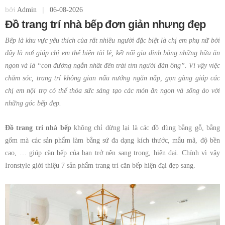
bởi
|
Admin
06-08-2026
Đồ trang trí nhà bếp đơn giản nhưng đẹp
Bếp là khu vực yêu thích của rất nhiều người đặc biệt là chị em phụ nữ bởi
đây là nơi giúp chị em thể hiện tài lẻ, kết nối gia đình bằng những bữa ăn
ngon và là “con đường ngắn nhất đến trái tim người đàn ông”. Vì vậy việc
chăm sóc, trang trí không gian nấu nướng ngăn nắp, gọn gàng giúp các
chị em nội trợ có thể thỏa sức sáng tạo các món ăn ngon và sống ảo với
những góc bếp đẹp.
Đồ trang trí nhà bếp
không chỉ dừng lại là các đồ dùng bằng gỗ, bằng
gốm mà các sản phẩm làm bằng sứ đa dạng kích thước, mẫu mã, độ bền
cao, … giúp căn bếp của bạn trở nên sang trọng, hiện đại. Chính vì vậy
Ironstyle giới thiệu 7 sản phẩm trang trí căn bếp hiện đại đẹp sang.