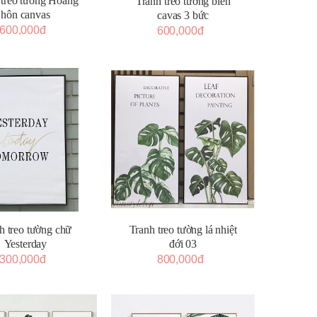
 treo tường Hoàng
Tranh treo tường biển
hôn canvas
cavas 3 bức
600,000đ
600,000đ
h treo tường chữ
Tranh treo tường lá nhiệt
Yesterday
đới 03
300,000đ
800,000đ