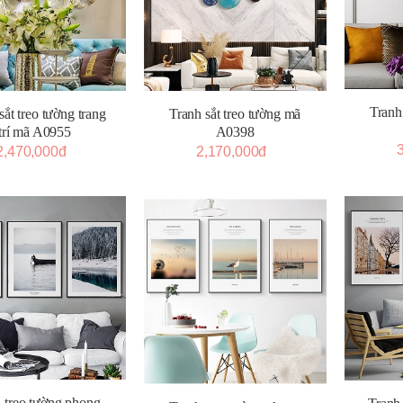
Tranh
sắt treo tường trang
Tranh sắt treo tường mã
trí mã A0955
A0398
2,470,000đ
2,170,000đ
 treo tường phong