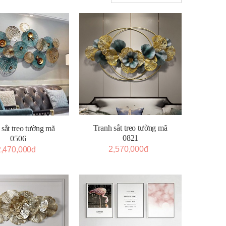
Tranh sắt treo tường mã
 sắt treo tường mã
0821
0506
2,570,000đ
2,470,000đ