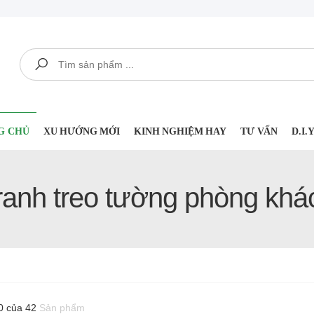
Tìm kiếm
G CHỦ
XU HƯỚNG MỚI
KINH NGHIỆM HAY
TƯ VẤN
D.I
ranh treo tường phòng khá
0 của 42
Sản phẩm