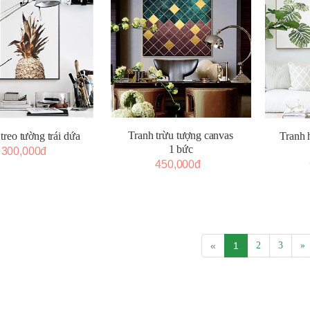
Tranh trừu tượng canvas
treo tường trái dứa
Tranh h
1 bức
300,000đ
450,000đ
«
1
2
3
»