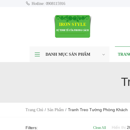
Hotline: 0908115916
DANH MỤC SẢN PHẨM
TRAN
T
Tranh Treo Tường Phòng Khách
Trang Chủ
Sản Phẩm
Hiển thị
2
Filters:
Clean All