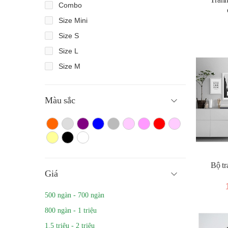
Combo
Size Mini
Size S
Size L
Size M
Màu sắc
Màu cam
Trắng màu
Tím
Xanh
Xám
Hồng nhạt
Hồng đậm
Đỏ
Hồng
Vàng
Màu đen
Trắng
Bộ tr
Giá
500 ngàn - 700 ngàn
800 ngàn - 1 triệu
1.5 triệu - 2 triệu