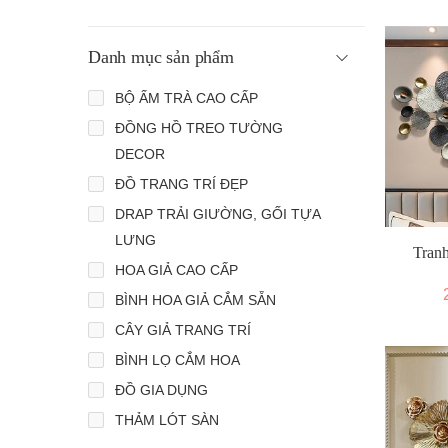
Danh mục sản phẩm
BỘ ẤM TRÀ CAO CẤP
ĐỒNG HỒ TREO TƯỜNG
DECOR
ĐỒ TRANG TRÍ ĐẸP
DRAP TRẢI GIƯỜNG, GỐI TỰA
LƯNG
Tranh
HOA GIẢ CAO CẤP
BÌNH HOA GIẢ CẮM SẴN
CÂY GIẢ TRANG TRÍ
BÌNH LỌ CẮM HOA
ĐỒ GIA DỤNG
THẢM LÓT SÀN