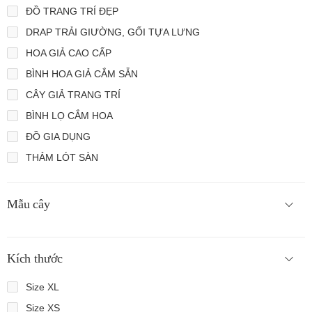
ĐỒ TRANG TRÍ ĐẸP
DRAP TRẢI GIƯỜNG, GỐI TỰA LƯNG
HOA GIẢ CAO CẤP
BÌNH HOA GIẢ CẮM SẴN
CÂY GIẢ TRANG TRÍ
BÌNH LỌ CẮM HOA
ĐỒ GIA DỤNG
THẢM LÓT SÀN
Mẫu cây
Kích thước
Size XL
Size XS