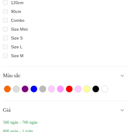
120cm
90cm
Combo
Size Mini
Size S
Size L
Size M
Màu sắc
Màu cam
Trắng màu
Tím
Xanh
Xám
Hồng nhạt
Hồng đậm
Đỏ
Hồng
Vàng
Màu đen
Trắng
Giá
500 ngàn - 700 ngàn
800 ngàn - 1 triệu