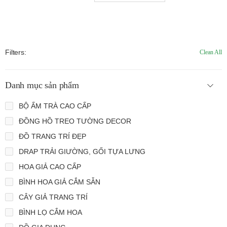
Filters:
Clean All
Danh mục sản phẩm
BỘ ẤM TRÀ CAO CẤP
ĐỒNG HỒ TREO TƯỜNG DECOR
ĐỒ TRANG TRÍ ĐẸP
DRAP TRẢI GIƯỜNG, GỐI TỰA LƯNG
HOA GIẢ CAO CẤP
BÌNH HOA GIẢ CẮM SẴN
CÂY GIẢ TRANG TRÍ
BÌNH LỌ CẮM HOA