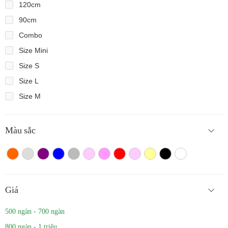
120cm
90cm
Combo
Size Mini
Size S
Size L
Size M
Màu sắc
Màu cam
Trắng màu
Tím
Xanh
Xám
Hồng nhạt
Hồng đậm
Đỏ
Hồng
Vàng
Màu đen
Trắng
Giá
500 ngàn - 700 ngàn
800 ngàn - 1 triệu