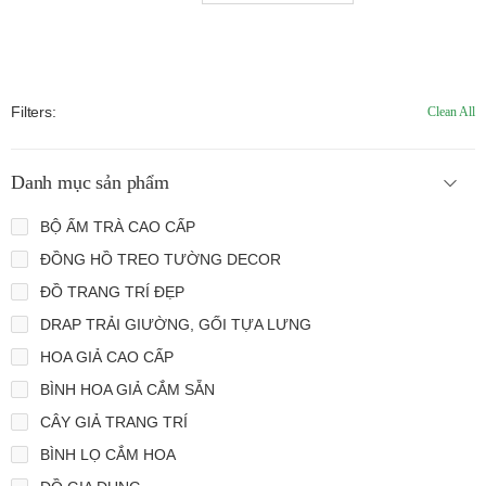
Filters:
Clean All
Danh mục sản phẩm
BỘ ẤM TRÀ CAO CẤP
ĐỒNG HỒ TREO TƯỜNG DECOR
ĐỒ TRANG TRÍ ĐẸP
DRAP TRẢI GIƯỜNG, GỐI TỰA LƯNG
HOA GIẢ CAO CẤP
BÌNH HOA GIẢ CẮM SẴN
CÂY GIẢ TRANG TRÍ
BÌNH LỌ CẮM HOA