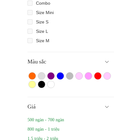
Combo
Size Mini
Size S
Size L
Size M
Màu sắc
Màu cam
Trắng màu
Tím
Xanh
Xám
Hồng nhạt
Hồng đậm
Đỏ
Hồng
Vàng
Màu đen
Trắng
Giá
500 ngàn - 700 ngàn
800 ngàn - 1 triệu
1.5 triệu - 2 triệu