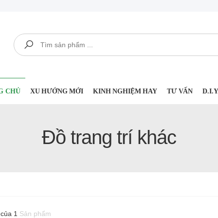
Tìm kiếm
G CHỦ
XU HƯỚNG MỚI
KINH NGHIỆM HAY
TƯ VẤN
D.I
Đồ trang trí khác
 của 1
Sản phẩm