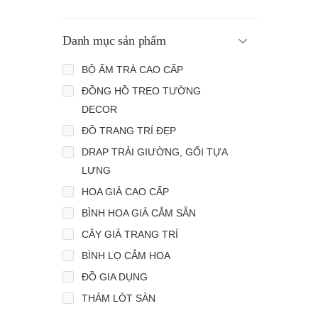
Danh mục sản phẩm
BỘ ẤM TRÀ CAO CẤP
ĐỒNG HỒ TREO TƯỜNG
DECOR
ĐỒ TRANG TRÍ ĐẸP
DRAP TRẢI GIƯỜNG, GỐI TỰA
LƯNG
HOA GIẢ CAO CẤP
BÌNH HOA GIẢ CẮM SẴN
CÂY GIẢ TRANG TRÍ
BÌNH LỌ CẮM HOA
ĐỒ GIA DỤNG
THẢM LÓT SÀN