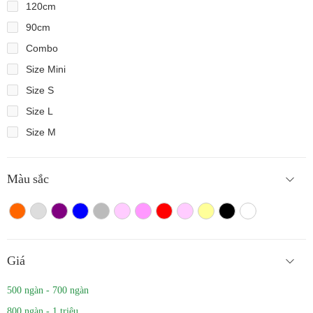
120cm
90cm
Combo
Size Mini
Size S
Size L
Size M
Màu sắc
Màu cam
Trắng màu
Tím
Xanh
Xám
Hồng nhạt
Hồng đậm
Đỏ
Hồng
Vàng
Màu đen
Trắng
Giá
500 ngàn - 700 ngàn
800 ngàn - 1 triệu