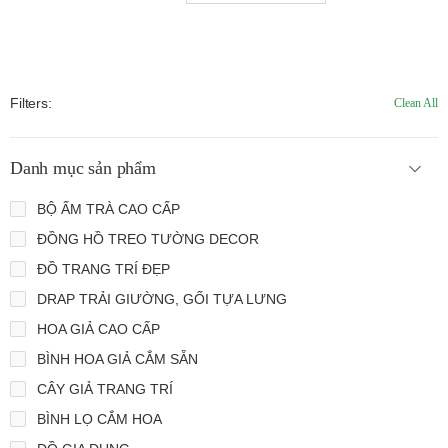
Filters:
Clean All
Danh mục sản phẩm
BỘ ẤM TRÀ CAO CẤP
ĐỒNG HỒ TREO TƯỜNG DECOR
ĐỒ TRANG TRÍ ĐẸP
DRAP TRẢI GIƯỜNG, GỐI TỰA LƯNG
HOA GIẢ CAO CẤP
BÌNH HOA GIẢ CẮM SẴN
CÂY GIẢ TRANG TRÍ
BÌNH LỌ CẮM HOA