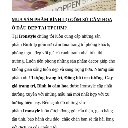
MUA SẢN PHẨM BÌNH LỌ GỐM SỨ CẮM HOA
Ở ĐÂU ĐẸP TẠI TPCHM
?
Tại
Ironstyle
chúng tôi luôn cung cấp những sản
phẩm
Bình lọ gốm sứ cắm hoa
trang trí phòng khách,
phòng ngủ...đẹp với giá cả cạnh tranh nhất trên thị
trường. Luôn tiên phong những sản phẩm decor giúp cho
không gian sống luôn đẹp và sang trọng hơn. Những sản
phẩm như
Tượng trang trí
,
Đồng hồ treo tường
,
Cây
giả trang trí, Bình lọ cắm hoa
được Ironstyle cập nhật
thường xuyên với những mẫu mã mới nhất hợp với xu
hướng hiện nay. Bên cạnh đó những sản
phẩm
Ironstyle
luôn được đóng gói cẩn thận, giao hàng
tận tình, bảo hành chu đáo, chắc chắn bạn sẽ rất hài lòng
với dịch vụ của chúng tôi.