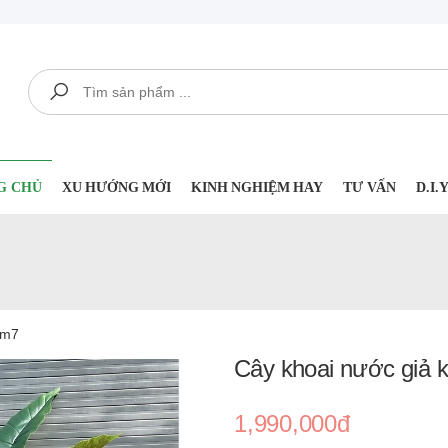
Tìm kiếm
G CHỦ
XU HƯỚNG MỚI
KINH NGHIỆM HAY
TƯ VẤN
D.I
1m7
Cây khoai nước giả
1,990,000đ