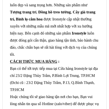
luôn đẹp và sang trọng hơn. Những sản phẩm như
Tượng trang trí
,
Đồng hồ treo tường
,
Cây giả trang
trí, Bình lọ cắm hoa
được Ironstyle cập nhật thường
xuyên với những mẫu mã mới nhất hợp với xu hướng
hiện nay. Bên cạnh đó những sản phẩm
Ironstyle
luôn
được đóng gói cẩn thận, giao hàng tận tình, bảo hành chu
đáo, chắc chắn bạn sẽ rất hài lòng với dịch vụ của chúng
tôi.
CÁCH THỨC MUA HÀNG
:
Bạn có thể tới trực tiếp mua tại Cửa hàng Ironstyle tại địa
chỉ 23/2 Đặng Thùy Trâm, P.Bình Lợi Trung, TP.HCM
(Đchi cũ :
23/2 Đặng Thùy Trâm, P.13, Q.Bình Thạnh,
TP.HCM
Hoặc chúng tôi sẽ giao hàng tận nơi cho bạn, Bạn vui
lòng nhắn tin qua số Hotline (zalo/viber) để được phục vụ