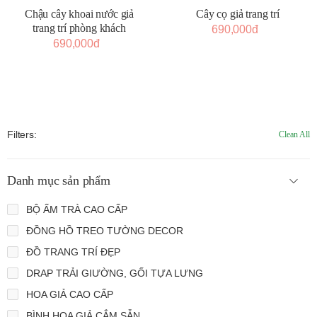
Chậu cây khoai nước giả
Cây cọ giả trang trí
trang trí phòng khách
690,000đ
690,000đ
Filters:
Clean All
Danh mục sản phẩm
BỘ ẤM TRÀ CAO CẤP
ĐỒNG HỒ TREO TƯỜNG DECOR
ĐỒ TRANG TRÍ ĐẸP
DRAP TRẢI GIƯỜNG, GỐI TỰA LƯNG
HOA GIẢ CAO CẤP
BÌNH HOA GIẢ CẮM SẴN