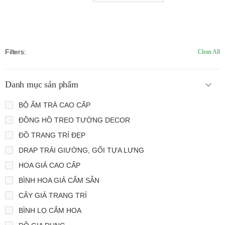
Filters:
Clean All
Danh mục sản phẩm
BỘ ẤM TRÀ CAO CẤP
ĐỒNG HỒ TREO TƯỜNG DECOR
ĐỒ TRANG TRÍ ĐẸP
DRAP TRẢI GIƯỜNG, GỐI TỰA LƯNG
HOA GIẢ CAO CẤP
BÌNH HOA GIẢ CẮM SẴN
CÂY GIẢ TRANG TRÍ
BÌNH LỌ CẮM HOA