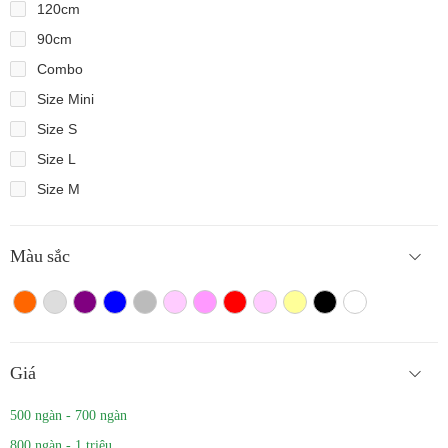
120cm
90cm
Combo
Size Mini
Size S
Size L
Size M
Màu sắc
Màu cam
Trắng màu
Tím
Xanh
Xám
Hồng nhạt
Hồng đậm
Đỏ
Hồng
Vàng
Màu đen
Trắng
Giá
500 ngàn - 700 ngàn
800 ngàn - 1 triệu