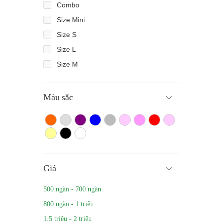
Combo
Size Mini
Size S
Size L
Size M
Màu sắc
Màu cam
Trắng màu
Tím
Xanh
Xám
Hồng nhạt
Hồng đậm
Đỏ
Hồng
Vàng
Màu đen
Trắng
Giá
500 ngàn - 700 ngàn
800 ngàn - 1 triệu
1.5 triệu - 2 triệu