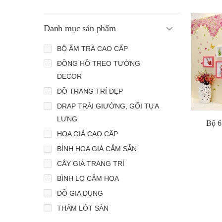
Danh mục sản phẩm
BỘ ẤM TRÀ CAO CẤP
ĐỒNG HỒ TREO TƯỜNG
DECOR
ĐỒ TRANG TRÍ ĐẸP
DRAP TRẢI GIƯỜNG, GỐI TỰA
LƯNG
Bộ 6
HOA GIẢ CAO CẤP
BÌNH HOA GIẢ CẮM SẴN
CÂY GIẢ TRANG TRÍ
BÌNH LỌ CẮM HOA
ĐỒ GIA DỤNG
THẢM LÓT SÀN