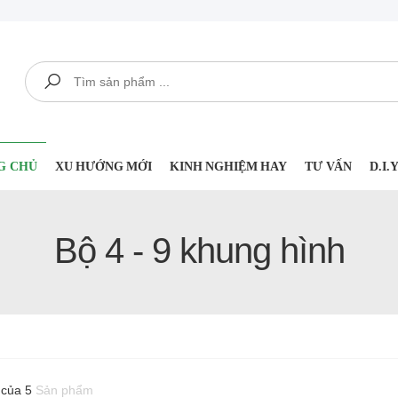
Tìm kiếm
G CHỦ
XU HƯỚNG MỚI
KINH NGHIỆM HAY
TƯ VẤN
D.I
Bộ 4 - 9 khung hình
 của 5
Sản phẩm