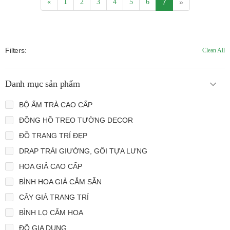
«
1
2
3
4
5
6
7
»
Filters:
Clean All
Danh mục sản phẩm
BỘ ẤM TRÀ CAO CẤP
ĐỒNG HỒ TREO TƯỜNG DECOR
ĐỒ TRANG TRÍ ĐẸP
DRAP TRẢI GIƯỜNG, GỐI TỰA LƯNG
HOA GIẢ CAO CẤP
BÌNH HOA GIẢ CẮM SẴN
CÂY GIẢ TRANG TRÍ
BÌNH LỌ CẮM HOA
ĐỒ GIA DỤNG