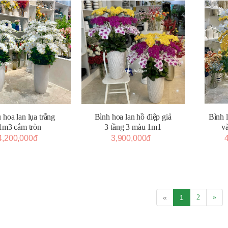
Bình hoa lan hồ điệp giả
Bình l
 hoa lan lụa trắng
3 tầng 3 màu 1m1
v
1m3 cắm tròn
3,900,000đ
4,200,000đ
«
1
2
»