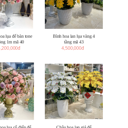
oa lụa để bàn tone
Bình hoa lan lụa vàng 4
ồng 1m mã 40
tầng mã 43
4,200,000đ
4,500,000đ
hoa lụa cổ điển để
Chậu hoa lan giả để