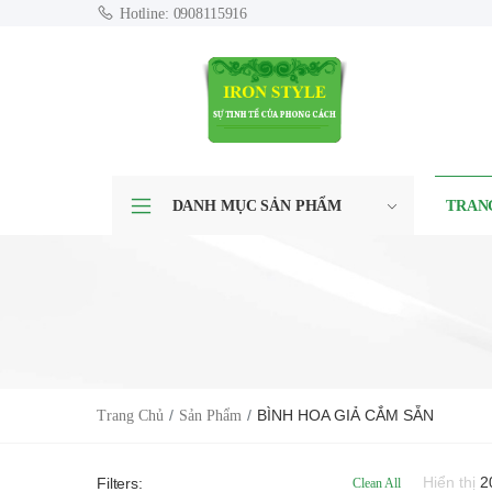
Hotline: 0908115916
DANH MỤC SẢN PHẨM
TRAN
BÌNH HOA GIẢ CẮM SẴN
Trang Chủ
Sản Phẩm
Hiển thị
2
Filters:
Clean All