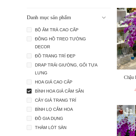
Danh mục sản phẩm
BỘ ẤM TRÀ CAO CẤP
ĐỒNG HỒ TREO TƯỜNG
DECOR
ĐỒ TRANG TRÍ ĐẸP
DRAP TRẢI GIƯỜNG, GỐI TỰA
LƯNG
Chậu h
HOA GIẢ CAO CẤP
BÌNH HOA GIẢ CẮM SẴN
CÂY GIẢ TRANG TRÍ
BÌNH LỌ CẮM HOA
ĐỒ GIA DỤNG
THẢM LÓT SÀN