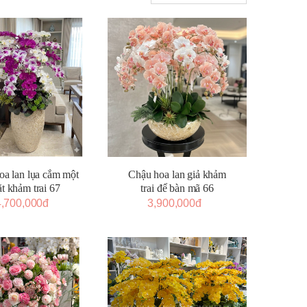
oa lan lụa cắm một
Chậu hoa lan giả khảm
t khảm trai 67
trai để bàn mã 66
4,700,000đ
3,900,000đ