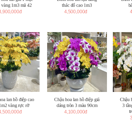
g vàng 1m3 mã 42
thác đổ cao 1m3
b
3,900,000đ
4,500,000đ
oa lan hồ điệp cao
Chậu h
Chậu hoa lan hồ điệp giả
1m2 vàng rực rỡ
3 tần
dáng tròn 3 màu 90cm
t
4,500,000đ
4,100,000đ