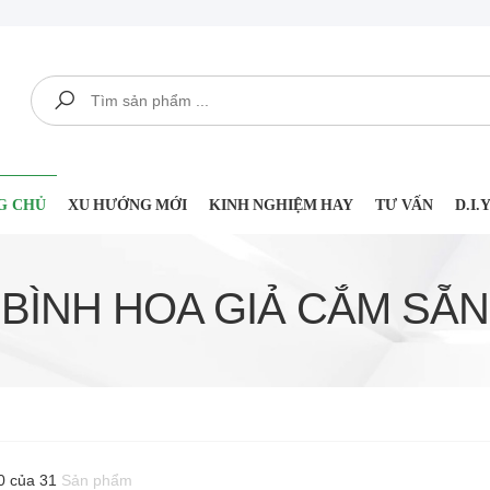
Tìm kiếm
G CHỦ
XU HƯỚNG MỚI
KINH NGHIỆM HAY
TƯ VẤN
D.I
BÌNH HOA GIẢ CẮM SẴN
0 của 31
Sản phẩm