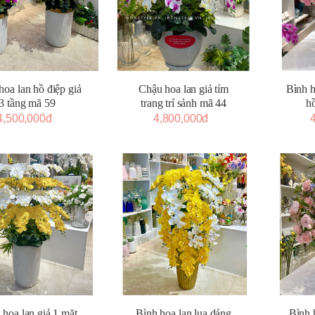
oa lan hồ điệp giả
Chậu hoa lan giả tím
Bình h
3 tầng mã 59
trang trí sảnh mã 44
h
4,500,000đ
4,800,000đ
hoa lan giả 1 mặt
Bình hoa lan lụa dáng
Bình 