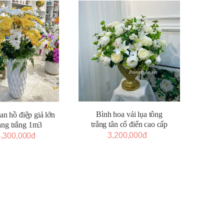
Bình hoa vải lụa tông
an hồ điệp giả lớn
trắng tân cổ điển cao cấp
àng trắng 1m3
3,200,000đ
4,300,000đ