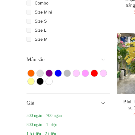
Combo
trắn
Size Mini
Size S
Size L
Size M
Màu sắc
Màu cam
Trắng màu
Tím
Xanh
Xám
Hồng nhạt
Hồng đậm
Đỏ
Hồng
Vàng
Màu đen
Trắng
Bình h
Giá
su 
500 ngàn - 700 ngàn
800 ngàn - 1 triệu
1.5 triệu - 2 triệu