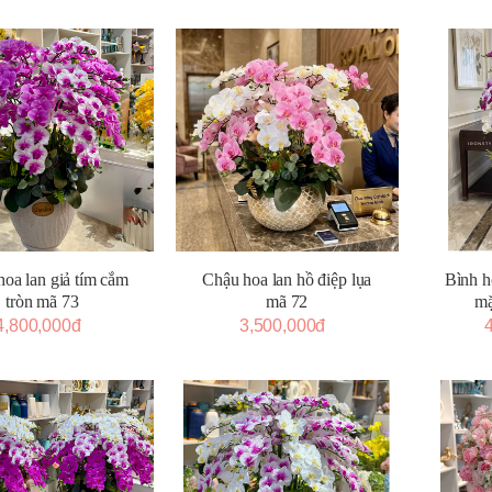
oa lan giả tím cắm
Chậu hoa lan hồ điệp lụa
Bình h
tròn mã 73
mã 72
mặ
4,800,000đ
3,500,000đ