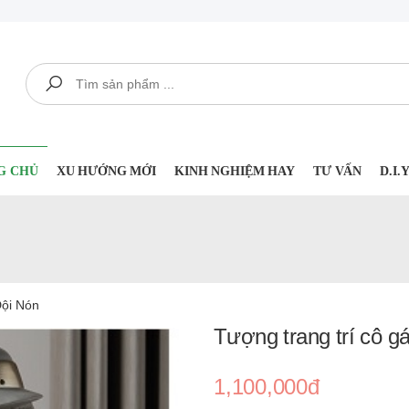
Tìm kiếm
G CHỦ
XU HƯỚNG MỚI
KINH NGHIỆM HAY
TƯ VẤN
D.I
Đội Nón
Tượng trang trí cô g
1,100,000đ