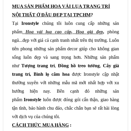
MUA SẢN PHẨM HOA VẢI LỤA TRANG TRÍ
NỘI THẤT Ở ĐÂU ĐẸP TẠI TPCHM
?
Tại
Ironstyle
chúng tôi luôn cung cấp những sản
phẩm
H
oa vải lụa cao cấp,
Hoa giả đẹp
,
phòng
ngủ...đẹp với giá cả cạnh tranh nhất trên thị trường. Luôn
tiên phong những sản phẩm decor giúp cho không gian
sống luôn đẹp và sang trọng hơn. Những sản phẩm
như
Tượng trang trí
,
Đồng hồ treo tường
,
Cây giả
trang trí, Bình lọ cắm hoa
được Ironstyle cập nhật
thường xuyên với những mẫu mã mới nhất hợp với xu
hướng hiện nay. Bên cạnh đó những sản
phẩm
Ironstyle
luôn được đóng gói cẩn thận, giao hàng
tận tình, bảo hành chu đáo, chắc chắn bạn sẽ rất hài lòng
với dịch vụ của chúng tôi.
CÁCH THỨC MUA HÀNG
: