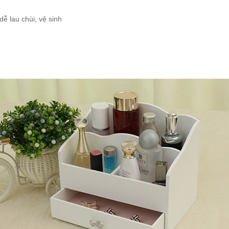
dễ lau chùi, vệ sinh