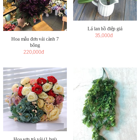
Lá lan hồ điệp giả
35,000đ
Hoa mẫu đơn vải cành 7
bông
220,000đ
Hoa sơn trà vải (1 bụi)