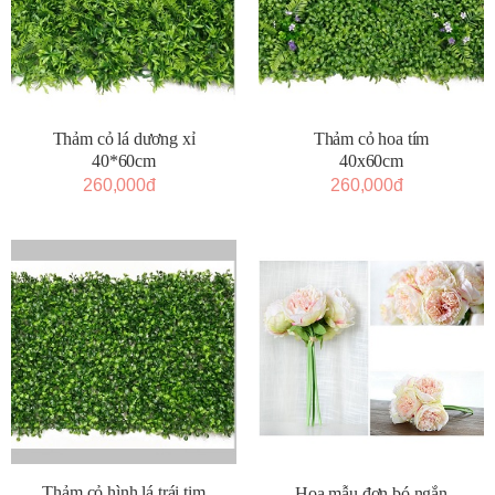
Thảm cỏ lá dương xỉ
Thảm cỏ hoa tím
40*60cm
40x60cm
260,000đ
260,000đ
Thảm cỏ hình lá trái tim
Hoa mẫu đơn bó ngắn