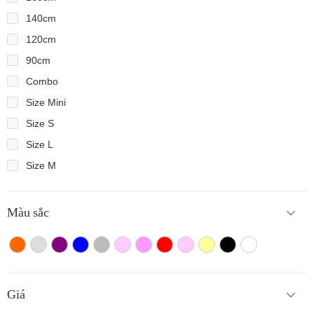
140cm
120cm
90cm
Combo
Size Mini
Size S
Size L
Size M
Màu sắc
Màu cam
Trắng màu
Tím
Xanh
Xám
Hồng nhạt
Hồng đậm
Đỏ
Hồng
Vàng
Màu đen
Trắng
Giá