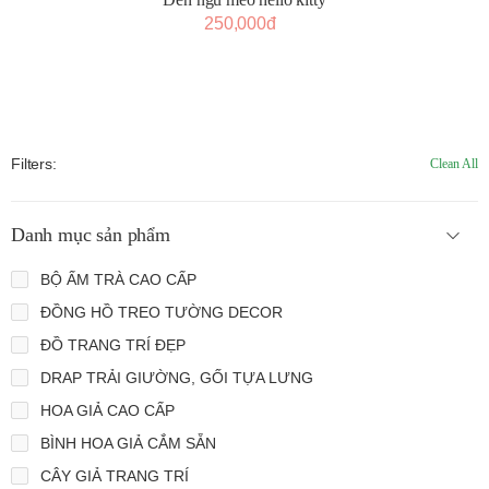
250,000đ
Filters:
Clean All
Danh mục sản phẩm
BỘ ẤM TRÀ CAO CẤP
ĐỒNG HỒ TREO TƯỜNG DECOR
ĐỒ TRANG TRÍ ĐẸP
DRAP TRẢI GIƯỜNG, GỐI TỰA LƯNG
HOA GIẢ CAO CẤP
BÌNH HOA GIẢ CẮM SẴN
CÂY GIẢ TRANG TRÍ