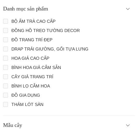
Danh mục sản phẩm
BỘ ẤM TRÀ CAO CẤP
ĐỒNG HỒ TREO TƯỜNG DECOR
ĐỒ TRANG TRÍ ĐẸP
DRAP TRẢI GIƯỜNG, GỐI TỰA LƯNG
HOA GIẢ CAO CẤP
BÌNH HOA GIẢ CẮM SẴN
CÂY GIẢ TRANG TRÍ
BÌNH LỌ CẮM HOA
ĐỒ GIA DỤNG
THẢM LÓT SÀN
Mẫu cây