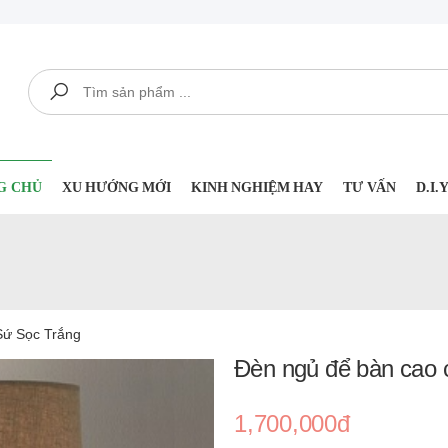
Tìm kiếm
G CHỦ
XU HƯỚNG MỚI
KINH NGHIỆM HAY
TƯ VẤN
D.I
ứ Sọc Trắng
Đèn ngủ để bàn cao c
1,700,000đ