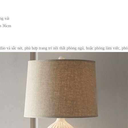
ng vải
èn 36cm
 đáo và sắc nét, phù hợp trang trí nội thất phòng ngủ, hoặc phòng làm việc, p