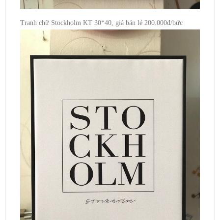
Tranh chữ Stockholm KT 30*40, giá bán lẻ 200.000đ/bức