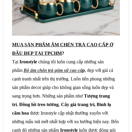
MUA SẢN PHẨM ẤM CHÉN TRÀ CAO CẤP Ở
ĐÂU ĐẸP TẠI TPCHM
?
Tại
Ironstyle
chúng tôi luôn cung cấp những sản
phẩm
Bộ ấm chén trà gốm sứ cao cấ
p
, đẹp với giá cả
cạnh tranh nhất trên thị trường. Luôn tiên phong những
sản phẩm decor giúp cho không gian sống luôn đẹp và
sang trọng hơn. Những sản phẩm như
Tượng trang
trí
,
Đồng hồ treo tường
,
Cây giả trang trí, Bình lọ
cắm hoa
được Ironstyle cập nhật thường xuyên với
những mẫu mã mới nhất hợp với xu hướng hiện nay. Bên
cạnh đó những sản phẩm
Ironstyle
luôn được đóng gói